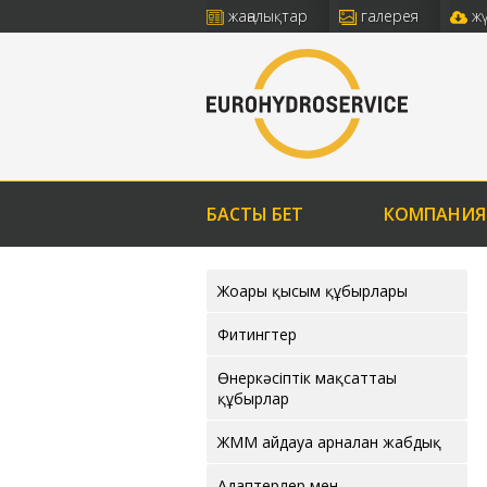
жаңалықтар
галерея
ж
БАСТЫ БЕТ
КОМПАНИЯ
Жоғары қысым құбырлары
Фитингтер
Өнеркәсіптік мақсаттағы
құбырлар
ЖММ айдауға арналған жабдық
Адаптерлер мен