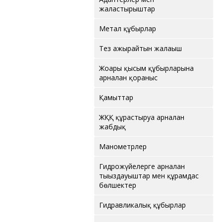
жалғастырғыштар
Метал құбырлар
Тез ажырайтын жалғағыш
Жоғары қысым құбырларына
арналған қорғаныс
Қамыттар
ЖҚҚ құрастыруға арналған
жабдық
Манометрлер
Гидрожүйелерге арналған
тығыздауыштар мен құрамдас
бөлшектер
Гидравликалық құбырлар