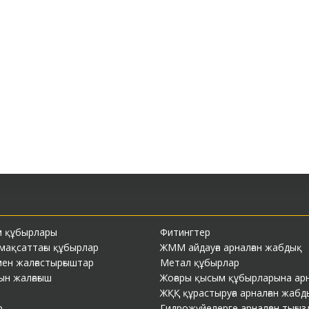
м құбырлары
Фитингтер
 мақсаттағы құбырлар
ЖММ айдауға арналған жабдық
ен жалғастырғыштар
Метал құбырлар
н жалғағыш
Жоғары қысым құбырларына арна
ЖҚҚ құрастыруға арналған жабд
р
Гидрожүйелерге арналған тығы