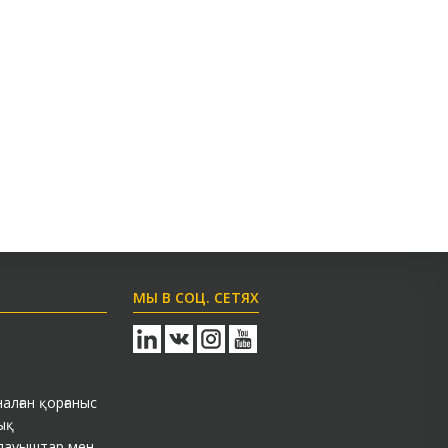
МЫ В СОЦ. СЕТЯХ
лған қорғаныс
ық
здауыштар мен