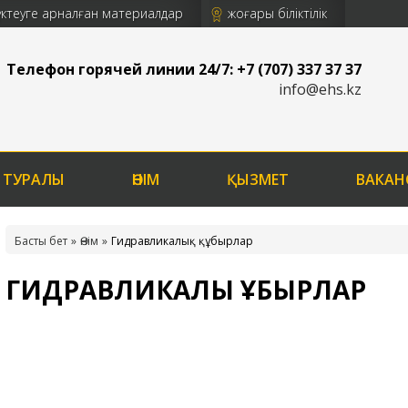
үктеуге арналған материалдар
жоғары біліктілік
Телефон горячей линии 24/7: +7 (707) 337 37 37
info@ehs.kz
 ТУРАЛЫ
ӨНІМ
ҚЫЗМЕТ
ВАКАН
Басты бет
Өнім
Гидравликалық құбырлар
ГИДРАВЛИКАЛЫҚ ҚҰБЫРЛАР