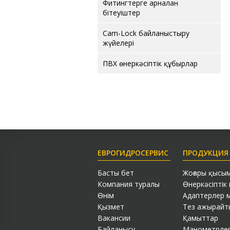
Фитингтерге арналған
бітеуіштер
Cam-Lock байланыстыру
жүйелері
ПВХ өнеркәсіптік құбырлар
ЕВРОГИДРОСЕРВИС
ПРОДУКЦИЯ
Басты бет
Жоғары қысы
Компания туралы
Өнеркәсіптік
Өнім
Адаптерлер м
Қызмет
Тез ажырайты
Вакансии
Қамыттар
Байланысу
Манометрле