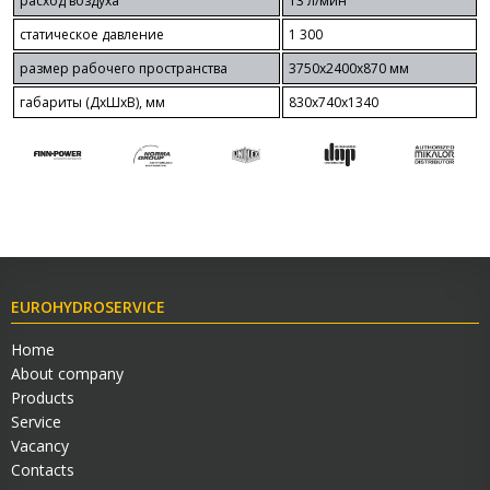
расход воздуха
13 л/мин
статическое давление
1 300
размер рабочего пространства
3750x2400x870 мм
габариты (ДхШхВ), мм
830x740x1340
EUROHYDROSERVICE
Home
About company
Products
Service
Vacancy
Contacts