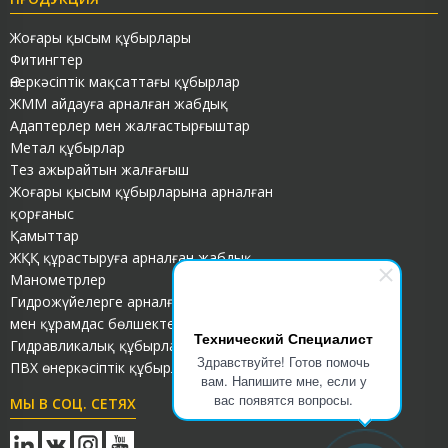
Жоғары қысым құбырлары
Фитингтер
Өнеркәсіптік мақсаттағы құбырлар
ЖММ айдауға арналған жабдық
Адаптерлер мен жалғастырғыштар
Метал құбырлар
Тез ажырайтын жалғағыш
Жоғары қысым құбырларына арналған
қорғаныс
Қамыттар
ЖҚҚ құрастыруға арналған жабдық
Манометрлер
Гидрожүйелерге арналған тығыздауыштар
мен құрамдас бөлшектер
Технический Специалист
Гидравликалық құбырлар
Здравствуйте! Готов помочь
ПВХ өнеркәсіптік құбырлар
вам. Напишите мне, если у
вас появятся вопросы.
МЫ В СОЦ. СЕТЯХ