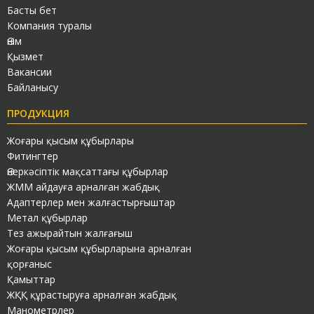
Басты бет
Компания туралы
Өнім
Қызмет
Вакансии
Байланысу
ПРОДУКЦИЯ
Жоғары қысым құбырлары
Фитингтер
Өнеркәсіптік мақсаттағы құбырлар
ЖММ айдауға арналған жабдық
Адаптерлер мен жалғастырғыштар
Метал құбырлар
Тез ажырайтын жалғағыш
Жоғары қысым құбырларына арналған
қорғаныс
Қамыттар
ЖҚҚ құрастыруға арналған жабдық
Манометрлер