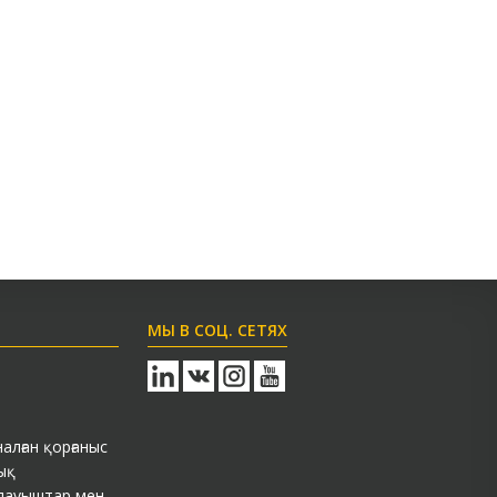
МЫ В СОЦ. СЕТЯХ
лған қорғаныс
ық
здауыштар мен