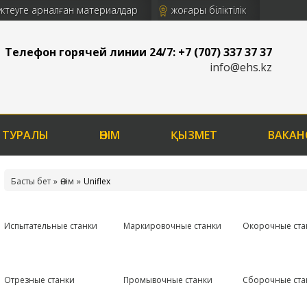
үктеуге арналған материалдар
жоғары біліктілік
Телефон горячей линии 24/7: +7 (707) 337 37 37
info@ehs.kz
 ТУРАЛЫ
ӨНІМ
ҚЫЗМЕТ
ВАКАН
Басты бет
Өнім
Uniflex
Испытательные станки
Маркировочные станки
Окорочные ста
Отрезные станки
Промывочные станки
Сборочные ста