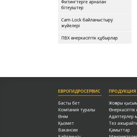
Фитингтерге арналған
бітеуіштер
Cam-Lock байланыстыру
жүйелері
ПВХ өнеркәсіптік құбырлар
ЕВРОГИДРОСЕРВИС
ПРОДУКЦИЯ
Басты бет
Жоғары қысы
Компания туралы
Өнеркәсіптік
Өнім
Адаптерлер м
Қызмет
Тез ажырайты
Вакансии
Қамыттар
Байланысу
Манометрле