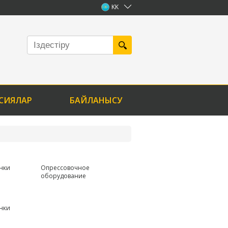
KK
СИЯЛАР
БАЙЛАНЫСУ
нки
Опрессовочное
оборудование
нки