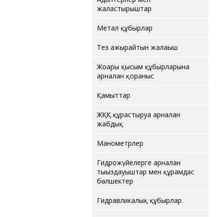
жалғастырғыштар
Метал құбырлар
Тез ажырайтын жалғағыш
Жоғары қысым құбырларына
арналған қорғаныс
Қамыттар
ЖҚҚ құрастыруға арналған
жабдық
Манометрлер
Гидрожүйелерге арналған
тығыздауыштар мен құрамдас
бөлшектер
Гидравликалық құбырлар