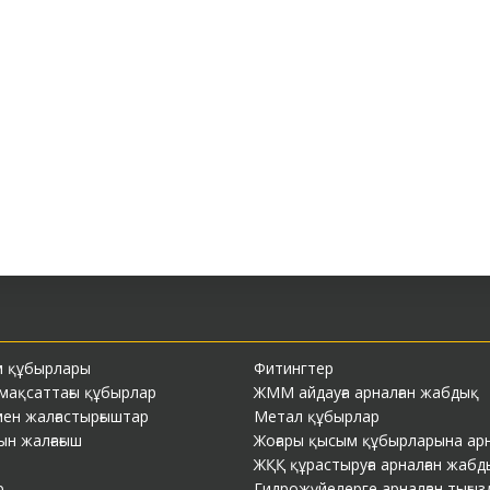
м құбырлары
Фитингтер
 мақсаттағы құбырлар
ЖММ айдауға арналған жабдық
ен жалғастырғыштар
Метал құбырлар
н жалғағыш
Жоғары қысым құбырларына арна
ЖҚҚ құрастыруға арналған жабд
р
Гидрожүйелерге арналған тығы