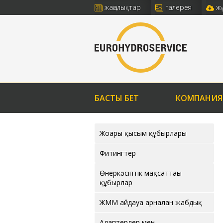
жаңалықтар
галерея
ж
БАСТЫ БЕТ
КОМПАНИЯ
Жоғары қысым құбырлары
Фитингтер
Өнеркәсіптік мақсаттағы
құбырлар
ЖММ айдауға арналған жабдық
Адаптерлер мен