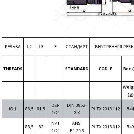
РЕЗЬБА
L2
L3
F
СТАНДАРТ
ВНУТРЕННЯЯ РЕЗЬ
THREADS
STANDARD
COD. F
Вес (
Weig
(g)
BSP
DIN 3852-
IG 1
83,5
81,5
PLTX.2013.112
544
1/2"
2-X
NPT
ANSI
83,5
82
PLTX.2013.012
549
1/2"
B1.20.3