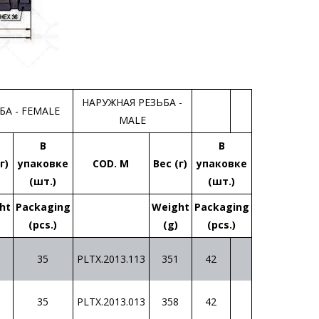
НАРУЖНАЯ РЕЗЬБА -
БА - FEMALE
MALE
В
В
г)
упаковке
COD. М
Вес (г)
упаковке
(шт.)
(шт.)
ht
Packaging
Weight
Packaging
(pcs.)
(g)
(pcs.)
35
PLTX.2013.113
351
42
35
PLTX.2013.013
358
42