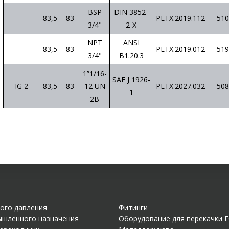
BSP
DIN 3852-
83,5
83
PLTX.2019.112
510
3/4"
2-X
NPT
ANSI
83,5
83
PLTX.2019.012
519
3/4"
B1.20.3
1”1/16-
SAE J 1926-
IG 2
83,5
83
12 UN
PLTX.2027.032
508
1
2B
ого давления
Фитинги
ышленного назначения
Оборудование для перекачки 